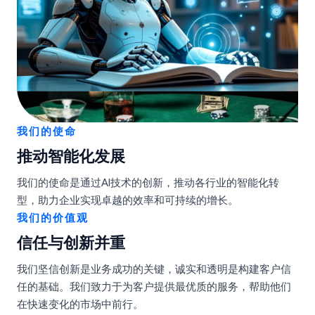
我们的使命
推动智能化发展
我们的使命是通过AI技术的创新，推动各行业的智能化转
型，助力企业实现卓越的效率和可持续的增长。
我们的价值观
信任与创新并重
我们坚信创新是业务成功的关键，诚实和透明是构建客户信
任的基础。我们致力于为客户提供最优质的服务，帮助他们
在快速变化的市场中前行。