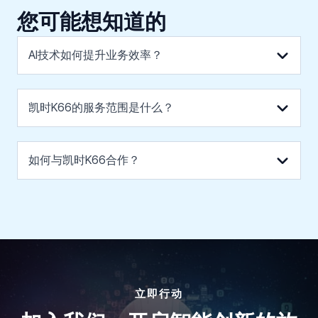
您可能想知道的
AI技术如何提升业务效率？
凯时K66的服务范围是什么？
如何与凯时K66合作？
立即行动