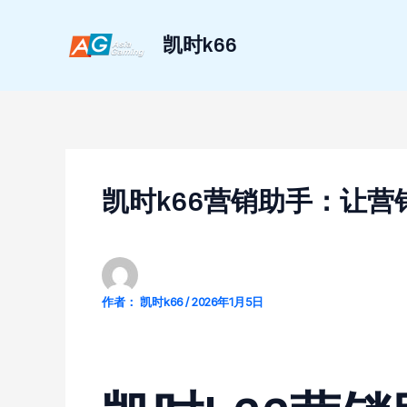
跳
至
凯时k66
内
容
凯时k66营销助手：让营
作者：
凯时k66
/
2026年1月5日